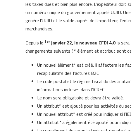
les taxes dues et bien plus encore. L’expéditeur doit 
un numéro unique du gouvernement appelé UUID. Une
génère l’UUID et le valide auprès de l’expéditeur, l’ent
marchandises.
1er
Depuis le
janvier 22, le nouveau CFDI 4.0
is sera 
changements suivants (
*
élément et attribut sont d
Un nouvel élément* est créé, il affectera les fa
récapitulatifs des factures B2C
Le code postal et le régime fiscal du destinata
informations incluses dans l’ICRFC.
Le nom sera obligatoire et devra être validé.
Un attribut* est ajouté pour les activités du sec
Un nouvel attribut* est créé pour indiquer si l’I
Un attribut* a également été ajouté pour indique
Le complément de compte tiers est remplacé pa